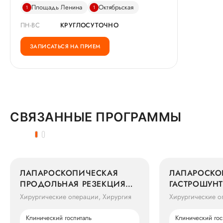
Площадь Ленина
Октябрьская
1
1
ПН-ВС
КРУГЛОСУТОЧНО
ЗАПИСАТЬСЯ НА ПРИЕМ
СВЯЗАННЫЕ ПРОГРАММЫ
ЛАПАРОСКОПИЧЕСКАЯ
ЛАПАРОСКО
ПРОДОЛЬНАЯ РЕЗЕКЦИЯ
ГАСТРОШУН
ЖЕЛУДКА
Хирургические операции, Хирургия
Хирургические о
Клинический госпиталь
Клинический гос