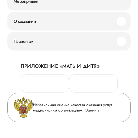
Мероприятия
О компании
Миссия и ценности
Пациентам
Наши преимущества
Акции
История
ПРИЛОЖЕНИЕ «МАТЬ И ДИТЯ»
Личный кабинет
Новости
Персональные данные
Руководство
Горячая линия качества
Сотрудничество
Вопрос-ответ
Инвесторам
Независимая оценка качества оказания услуг
Приложение пациента
медицинским организациям.
Оценить
Журнал «Мать и дитя»
Статьи
Вакансии
Заболевания
Медицинский туризм