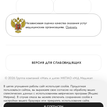
Персональные данные
Руководство
Горячая линия качества
Сотрудничество
Вопрос-ответ
Инвесторам
Независимая оценка качества оказания услуг
Приложение пациента
медицинским организациям.
Оценить
Журнал «Мать и дитя»
Статьи
Вакансии
Заболевания
Медицинский туризм
Конкурс в ординатуру
Для прессы
ВЕРСИЯ ДЛЯ СЛАБОВИДЯЩИХ
© 2026 Группа компаний «Мать и дитя» МКПАО «МД Медикал
Груп»
mcclinics.ru
. Все права защищены. ООО «ХАВЕН» входит в
В целях улучшения работы сайт использует cookie. Продолжая
Группу компаний «Мать и дитя».
пользоваться сайтом, вы выражаете свое согласие на обработку ваших
статистических данных с использованием метрических программ (Яндекс
Метрика). В случае отказа вы можете отключить сохранение cookie в
настройках вашего браузера или прекратить использование сайта.
Я СОГЛАСЕН