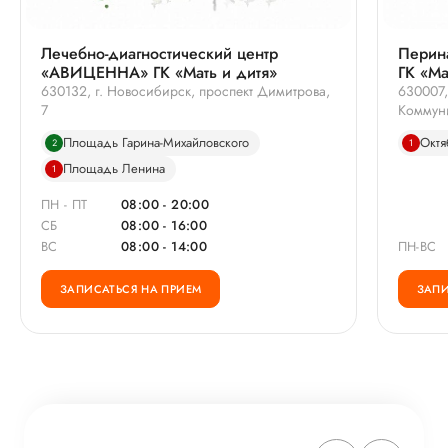
Лечебно-диагностический центр
Перин
«АВИЦЕННА» ГК «Мать и дитя»
ГК «Ма
630132, г. Новосибирск, проспект Димитрова,
630007,
7
Коммуни
Площадь Гарина-Михайловского
Октя
2
1
Площадь Ленина
1
ПН - ПТ
08:00 - 20:00
СБ
08:00 - 16:00
ВС
08:00 - 14:00
ПН-ВС
ЗАПИСАТЬСЯ НА ПРИЕМ
ЗАПИ