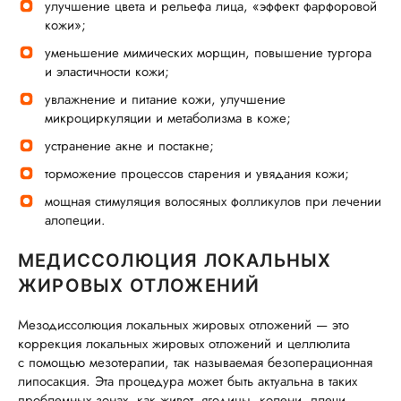
улучшение цвета и рельефа лица, «эффект фарфоровой
кожи»;
уменьшение мимических морщин, повышение тургора
и эластичности кожи;
увлажнение и питание кожи, улучшение
микроциркуляции и метаболизма в коже;
устранение акне и постакне;
торможение процессов старения и увядания кожи;
мощная стимуляция волосяных фолликулов при лечении
алопеции.
МЕДИССОЛЮЦИЯ ЛОКАЛЬНЫХ
ЖИРОВЫХ ОТЛОЖЕНИЙ
Мезодиссолюция локальных жировых отложений — это
коррекция локальных жировых отложений и целлюлита
с помощью мезотерапии, так называемая безоперационная
липосакция. Эта процедура может быть актуальна в таких
проблемных зонах, как живот, ягодицы, колени, плечи,