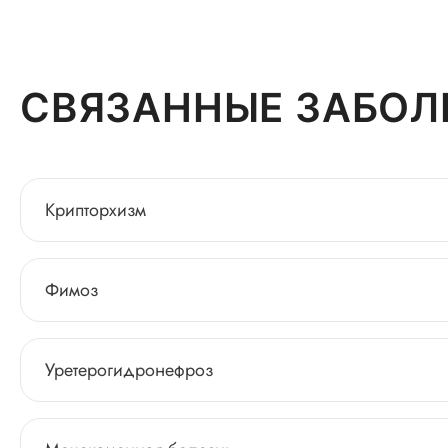
СВЯЗАННЫЕ ЗАБОЛ
Крипторхизм
Фимоз
Уретерогидронефроз