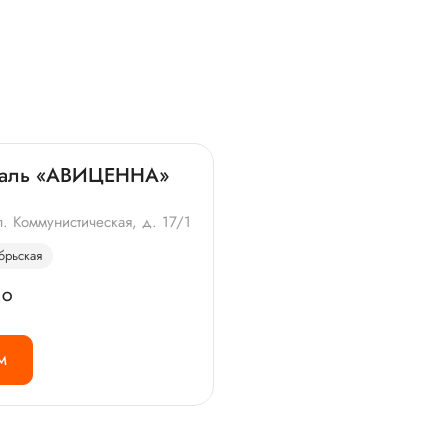
италь «АВИЦЕННА»
. Коммунистическая, д. 17/1
брьская
НО
М