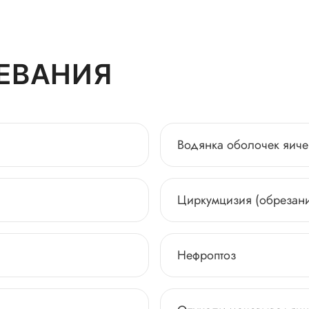
ЕВАНИЯ
Водянка оболочек яиче
Циркумцизия (обрезани
Нефроптоз