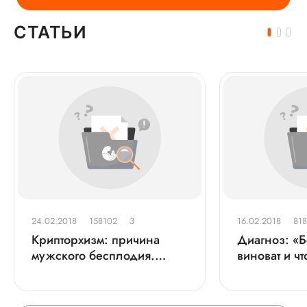
СТАТЬИ
24.02.2018
158102
3
16.02.2018
81
Крипторхизм: причина
Диагноз: «Б
мужского бесплодия.
виноват и ч
Распознать проблему
вовремя