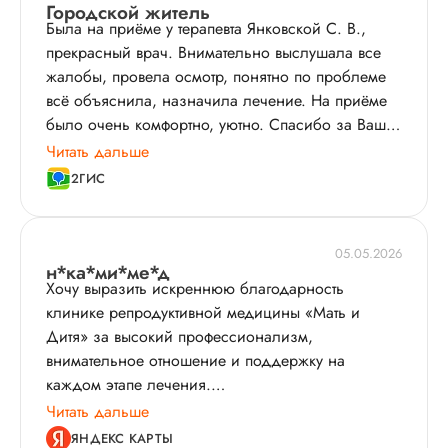
Городской житель
Была на приёме у терапевта Янковской С. В.,
прекрасный врач. Внимательно выслушала все
жалобы, провела осмотр, понятно по проблеме
всё объяснила, назначила лечение. На приёме
было очень комфортно, уютно. Спасибо за Ваш
труд!
Читать дальше
2ГИС
05.05.2026
н*ка*ми*ме*д
Хочу выразить искреннюю благодарность
клинике репродуктивной медицины «Мать и
Дитя» за высокий профессионализм,
внимательное отношение и поддержку на
каждом этапе лечения.
Обращение в клинику стало важным шагом на
Читать дальше
пути к нашей мечте, и с первых дней мы
ЯНДЕКС КАРТЫ