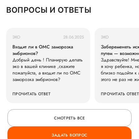
ОСТАВЬТЕ ОТЗЫВ
неравнодушного специалиста!
ВОПРОСЫ И ОТВЕТЫ
О КЛИНИКЕ
ЭКО
28.06.2025
ЭКО
ГОРЯЧАЯ ЛИНИЯ КАЧЕСТВА
Входит ли в ОМС заморозка
Забеременеть ис
эмбрионов?
путем — возможн
Добрый день ! Планирую делать
Здравствуйте! Мне
эко в вашей клинике ,скажите
я хочу ребенка, н
пожалуйста, а входит ли по ОМС
близко подойти к 
заморозка эмбрионов?
этого не раз не ж
жизнью. Во можно
способом заберем
ПРОЧИТАТЬ ОТВЕТ
ПРОЧИТАТЬ ОТВЕТ
СМОТРЕТЬ ВСЕ
ЗАДАТЬ ВОПРОС