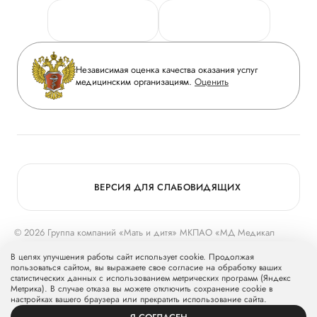
Персональные данные
Руководство
Горячая линия качества
Сотрудничество
Вопрос-ответ
Инвесторам
Независимая оценка качества оказания услуг
Приложение пациента
медицинским организациям.
Оценить
Журнал «Мать и дитя»
Статьи
Вакансии
Заболевания
Медицинский туризм
Конкурс в ординатуру
Для прессы
ВЕРСИЯ ДЛЯ СЛАБОВИДЯЩИХ
© 2026 Группа компаний «Мать и дитя» МКПАО «МД Медикал
Груп»
mcclinics.ru
. Все права защищены. ООО «ХАВЕН» входит в
В целях улучшения работы сайт использует cookie. Продолжая
Группу компаний «Мать и дитя».
пользоваться сайтом, вы выражаете свое согласие на обработку ваших
статистических данных с использованием метрических программ (Яндекс
Метрика). В случае отказа вы можете отключить сохранение cookie в
настройках вашего браузера или прекратить использование сайта.