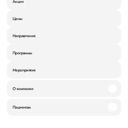
Акции
Цены
Направления
Программы
Мероприятия
О компании
Миссия и ценности
Пациентам
Наши преимущества
Акции
История