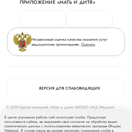
ПРИЛОЖЕНИЕ «МАТЬ И ДИТЯ»
Личный кабинет
Новости
Персональные данные
Руководство
Горячая линия качества
Сотрудничество
Вопрос-ответ
Инвесторам
Независимая оценка качества оказания услуг
Приложение пациента
медицинским организациям.
Оценить
Журнал «Мать и дитя»
Статьи
Вакансии
Заболевания
Медицинский туризм
Конкурс в ординатуру
Для прессы
ВЕРСИЯ ДЛЯ СЛАБОВИДЯЩИХ
© 2026 Группа компаний «Мать и дитя» МКПАО «МД Медикал
Груп»
mcclinics.ru
. Все права защищены. ООО «ХАВЕН» входит в
В целях улучшения работы сайт использует cookie. Продолжая
Группу компаний «Мать и дитя».
пользоваться сайтом, вы выражаете свое согласие на обработку ваших
статистических данных с использованием метрических программ (Яндекс
Метрика). В случае отказа вы можете отключить сохранение cookie в