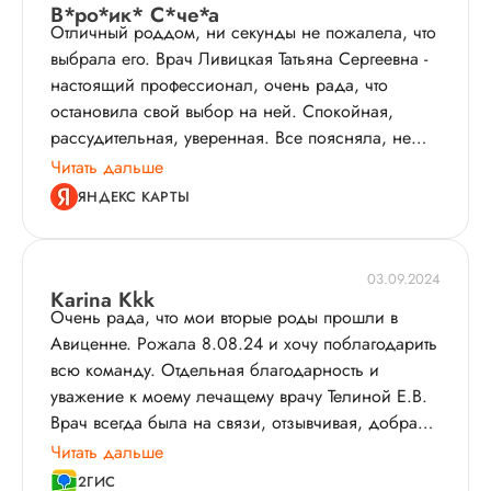
В*ро*ик* С*че*а
Отличный роддом, ни секунды не пожалела, что
выбрала его. Врач Ливицкая Татьяна Сергеевна -
настоящий профессионал, очень рада, что
остановила свой выбор на ней. Спокойная,
рассудительная, уверенная. Все поясняла, не
давала впасть в панику, быстро
Читать дальше
сориентировалась в сложной ситуации. Также
ЯНДЕКС КАРТЫ
хочу выразить благодарность другим врачам,
которые работали со мной в роддоме - Алфёрову
Антону Викторовичу, Соколовой Диане
03.09.2024
Георгиевне, Азаевой Эсмире Мамедьяровне.
Karina Kkk
Очень рада, что мои вторые роды прошли в
Замечательный младший медицинский
Авиценне. Рожала 8.08.24 и хочу поблагодарить
персонал, прекрасное, доброжелательное
всю команду. Отдельная благодарность и
отношение. Очень комфортные условия в палате -
уважение к моему лечащему врачу Телиной Е.В.
комната на одного, обогреватель, кондиционер,
Врач всегда была на связи, отзывчивая, добрая,
увлажнитель воздуха. Очень чисто, регулярно
сразу понимала мои жалобы и назначала
Читать дальше
производится уборка. Питание потрясающее, то,
лечение. Плановое КС с ней прошло идеально,
что нужно молодой маме. Выдается все
2ГИС