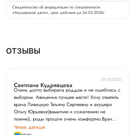
Свидетельство об аккредитации по специальности
«Акушерское дело», срок действия до 24.03.2030г.
ОТЗЫВЫ
07.05.2026
Светлана Кудрявцева
Очень долго выбирала роддом и не ошиблась с
выбором. Авиценна лучшее место! Хочу отметить
врача Ливицкую Татьяну Сергеевну и акушера
Ольгу Юрьевну(фамилию к сожалению не
помню), роды прошли очень комфортно.Врач
которому можно довериться и чувствовать себя в
Читать дальше
безопасности. Весь персонал роддома очень