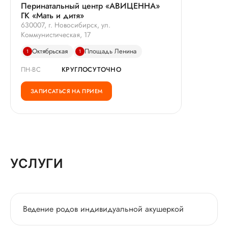
родить и почувствовать действительно радость
Перинатальный центр «АВИЦЕННА»
ГК «Мать и дитя»
этого процесса.
630007, г. Новосибирск, ул.
Коммунистическая, 17
Октябрьская
Площадь Ленина
1
1
ПН-ВС
КРУГЛОСУТОЧНО
ЗАПИСАТЬСЯ НА ПРИЕМ
УСЛУГИ
Ведение родов индивидуальной акушеркой