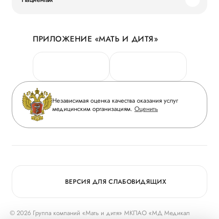
Наши преимущества
Акции
История
ПРИЛОЖЕНИЕ «МАТЬ И ДИТЯ»
Личный кабинет
Новости
Персональные данные
Руководство
Горячая линия качества
Сотрудничество
Вопрос-ответ
Инвесторам
Независимая оценка качества оказания услуг
Приложение пациента
медицинским организациям.
Оценить
Журнал «Мать и дитя»
Статьи
Вакансии
Заболевания
Медицинский туризм
Конкурс в ординатуру
Для прессы
ВЕРСИЯ ДЛЯ СЛАБОВИДЯЩИХ
© 2026 Группа компаний «Мать и дитя» МКПАО «МД Медикал