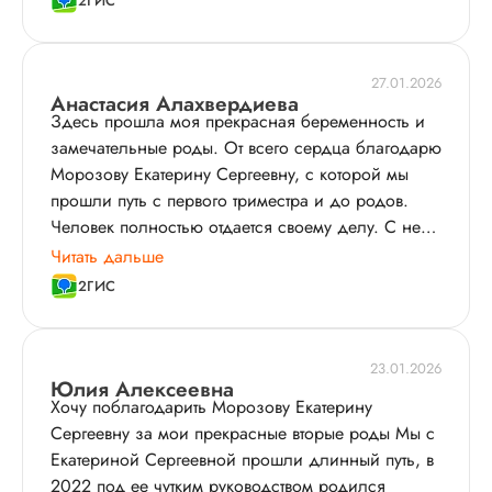
2ГИС
отзывчивый. Если рожать, то только в этом месте
❣️
27.01.2026
Анастасия Алахвердиева
Здесь прошла моя прекрасная беременность и
замечательные роды. От всего сердца благодарю
Морозову Екатерину Сергеевну, с которой мы
прошли путь с первого триместра и до родов.
Человек полностью отдается своему делу. С ней
всегда было спокойно на любом этапе. Она
Читать дальше
настоящая мама для мам. По ощущениям на
2ГИС
родах она будто рожала вместе со мной. Врач
всегда была связи и даже после родов к ней
можно обратиться за советом – ни разу не
23.01.2026
отказала. Также хочется отблагодарить Анисимову
Юлия Алексеевна
Хочу поблагодарить Морозову Екатерину
Лилию Алексеевну. К ней на УЗИ шла, как на
Сергеевну за мои прекрасные вторые роды Мы с
праздник. И комплимент сделает, и посмеется.
Екатериной Сергеевной прошли длинный путь, в
Всегда уходила от неё с фото нашей малышки.
2022 под ее чутким руководством родился
Отличный специалист. Ещё хочется отметить