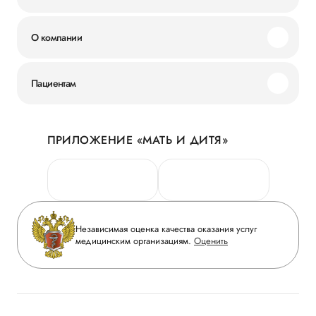
О компании
Миссия и ценности
Пациентам
Наши преимущества
Акции
История
ПРИЛОЖЕНИЕ «МАТЬ И ДИТЯ»
Личный кабинет
Новости
Персональные данные
Руководство
Горячая линия качества
Сотрудничество
Вопрос-ответ
Инвесторам
Независимая оценка качества оказания услуг
Приложение пациента
медицинским организациям.
Оценить
Журнал «Мать и дитя»
Статьи
Вакансии
Заболевания
Медицинский туризм
Конкурс в ординатуру