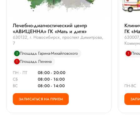
Лечебно-диагностический центр
Клини
«АВИЦЕННА» ГК «Мать и дитя»
ГК «Ма
630132, г. Новосибирск, проспект Димитрова,
630007,
7
Коммуни
Площадь Гарина-Михайловского
Пло
2
1
Площадь Ленина
1
ПН - ПТ
08:00 - 20:00
СБ
08:00 - 16:00
ВС
08:00 - 14:00
ПН-ВС
ЗАПИСАТЬСЯ НА ПРИЕМ
ЗАПИ