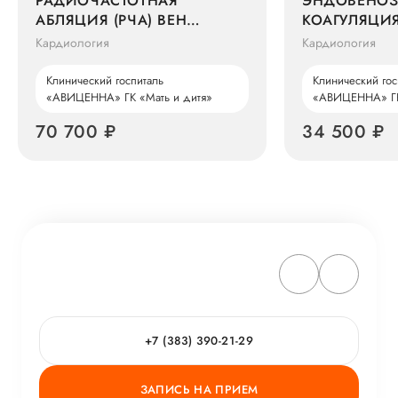
РАДИОЧАСТОТНАЯ
ЭНДОВЕНОЗ
АБЛЯЦИЯ (РЧА) ВЕН
КОАГУЛЯЦИ
НИЖНИХ КОНЕЧНОСТЕЙ
НИЖНЕЙ КО
Кардиология
Кардиология
Клинический госпиталь
Клинический гос
«АВИЦЕННА» ГК «Мать и дитя»
«АВИЦЕННА» ГК
70 700 ₽
34 500 ₽
+7 (383) 390-21-29
ЗАПИСЬ НА ПРИЕМ