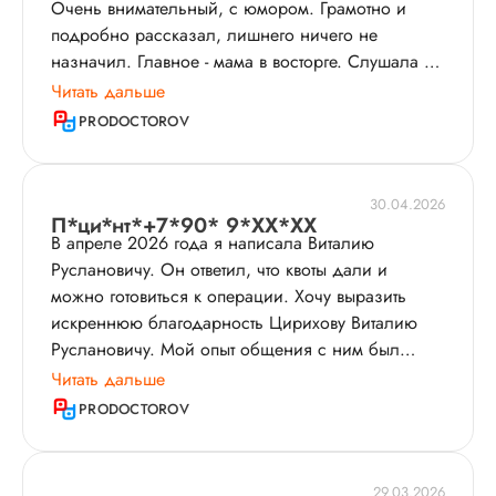
Очень внимательный, с юмором. Грамотно и
подробно рассказал, лишнего ничего не
назначил. Главное - мама в восторге. Слушала и
согласилась соблюдать рекомендации. Врача
Читать дальше
всем советую - без лишних обследований и
PRODOCTOROV
анализов​. Нет лишнего потока информации -
когда выходишь от врача и не понимаешь, что
было. Все по существу.
30.04.2026
П*ци*нт*+7*90* 9*XX*XX
В апреле 2026 года я написала Виталию
Руслановичу. Он ответил, что квоты дали и
можно готовиться к операции. Хочу выразить
искреннюю благодарность Цирихову Виталию
Руслановичу. Мой опыт общения с ним был
исключительно положительным. Он очень
Читать дальше
внимательный и приятный в общении человек,
PRODOCTOROV
все нюансы процедуры объяснил доступным
языком. Во время операции Виталий Русланович
постоянно проговаривал свои действия, что
29.03.2026