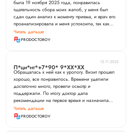
была 19 ноября 2025 года, понравилась
проходить лечение, но об эффективности рано
тщательность сбора моих жалоб, у меня был
пока говорить. Могу отметить у Яны
сдан один анализ​ к моменту приема, и врач его
Владимировны эмпатию, профессионализм,
проанализировала и меня успокоила, так как
владение обширными знаниями. Думаю, я бы
результаты были для меня пугающими. Отвечала
Читать дальше
посоветовала такого специалист. Обратилась к
на мои вопросы, не оставляя непонимания в
Нечаевой Яне Владимировне впервые. Узнала о
PRODOCTOROV
моей голове. Объяснила диагноз (подтвердила
ней на ПроДокторов, при выборе
мои предположения), назначила на данный
ориентировалась на отзывы и на то, что врач
момент лечение и составила тактику
является урогинекологом.
12.11.2025
обследования на ближайшее время. Тактику
П*ци*нт*+7*90* 9*XX*XX
Обращалась к ней как к урологу. Визит прошел
лечения пока не оцениваю, так как только начала
хорошо, все понравилось. Времени уделили
сегодня лечение. Врач превентивной и
достаточно много, провели осмотр и
доказательной медицины, для меня это очень
поддержали. По итогу доктор дала
важно и ценно. Однозначно, рекомендую Яну
рекомендации на первое время и назначила
Владимировну.
много анализов​, которые нужно сдать, чтобы
Читать дальше
решить мою проблему. Собираю результаты и
PRODOCTOROV
планирую обратиться к ней повторно для
назначения длительного лечения. У меня