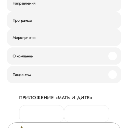
Направления
Программы
Мероприятия
О компании
Миссия и ценности
Пациентам
Наши преимущества
Акции
История
ПРИЛОЖЕНИЕ «МАТЬ И ДИТЯ»
Личный кабинет
Новости
Персональные данные
Руководство
Горячая линия качества
Сотрудничество