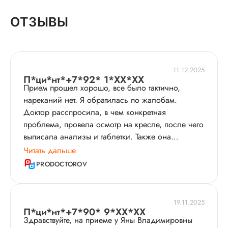
ОТЗЫВЫ
11.12.2025
П*ци*нт*+7*92* 1*XX*XX
Прием прошел хорошо, все было тактично,
нареканий нет. Я обратилась по жалобам.
Доктор расспросила, в чем конкретная
проблема, провела осмотр на кресле, после чего
выписала анализы и таблетки. Также она
объяснила, что конкретно не так в организме. Во
Читать дальше
время осмотра я чувствовала себя комфортно.
PRODOCTOROV
Врач понятно рассказала, доступным языком,
чтобы обычному человеку, далекому от
медицины, было все ясно. На все мои вопросы
19.11.2025
она ответила. Прием начался без задержек и
П*ци*нт*+7*90* 9*XX*XX
Здравствуйте, на приеме у Яны Владимировны
продлился примерно минут 30. Я уже начала