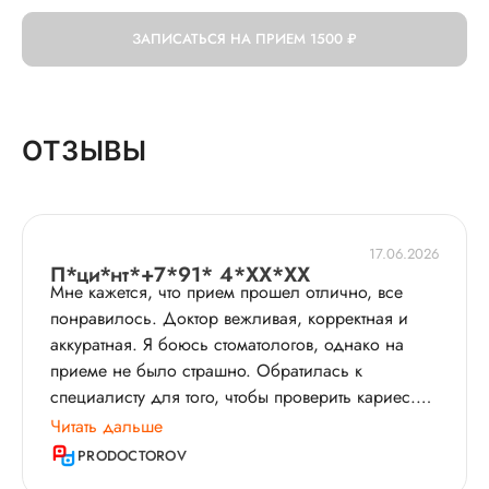
ЗАПИСАТЬСЯ НА ПРИЕМ
1500 ₽
ОТЗЫВЫ
17.06.2026
П*ци*нт*+7*91* 4*XX*XX
Мне кажется, что прием прошел отлично, все
понравилось. Доктор вежливая, корректная и
аккуратная. Я боюсь стоматологов, однако на
приеме не было страшно. Обратилась к
специалисту для того, чтобы проверить кариес​.
Попова Л.В. провела осмотр и сделала снимок
Читать дальше
зубов, а также все показала и объяснила по
PRODOCTOROV
нему. Врач составила план лечения, я уже