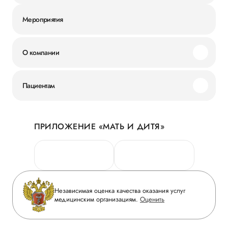
Мероприятия
О компании
Миссия и ценности
Пациентам
Наши преимущества
Акции
История
ПРИЛОЖЕНИЕ «МАТЬ И ДИТЯ»
Личный кабинет
Новости
Персональные данные
Руководство
Горячая линия качества
Сотрудничество
Вопрос-ответ
Инвесторам
Независимая оценка качества оказания услуг
Приложение пациента
медицинским организациям.
Оценить
Журнал «Мать и дитя»
Статьи
Вакансии