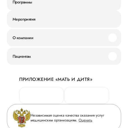
Программы
Мероприятия
О компании
Миссия и ценности
Пациентам
Наши преимущества
Акции
История
ПРИЛОЖЕНИЕ «МАТЬ И ДИТЯ»
Личный кабинет
Новости
Персональные данные
Руководство
Горячая линия качества
Сотрудничество
Вопрос-ответ
Инвесторам
Независимая оценка качества оказания услуг
Приложение пациента
медицинским организациям.
Оценить
Журнал «Мать и дитя»