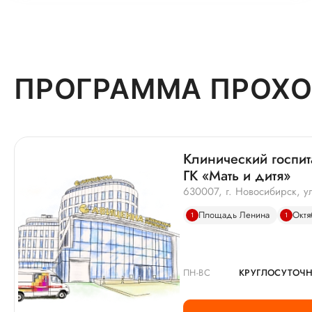
ПРОГРАММА ПРОХО
Клинический госп
ГК «Мать и дитя»
630007, г. Новосибирск, ул
Площадь Ленина
Октя
1
1
ПН-ВС
КРУГЛОСУТОЧ