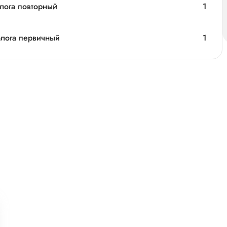
олога повторный
1
олога первичный
1