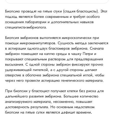
Биопсию проводят на пятые стуки (стадия бластоцисты). Этот
подход является более современным и требует особого
оснащения лаборатории и дополнительных навыков
специалиста-эмбриолога.
Биопсия эмбрионов выполняется микроскопически при
помощи микроманипуляторов. Сущность метода заключается
в аспирации одного-двух бластомеров эмбриона. Сначала
эмбрион помещают на каплю среды в чашку Петри и
покрывают специальным раствором для предотвращения
высыхания. С одной стороны эмбрион фиксируют прочно
удерживающей пипеткой, а с другой стороны делают
отверстие в оболочке эмбриона специальной иглой, чтобы
через него провести аспирацию генетического материала.
При биопсии у бластоцист получают клетки без риска для
дальнейшего развития эмбриона. Большее количество
анализируемого материала, несомненно, повышает
достоверность результата. Но основным недостатком
биопсии на пятые сутки является дефицит времени,