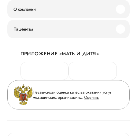
О компании
Миссия и ценности
Пациентам
Наши преимущества
Акции
История
ПРИЛОЖЕНИЕ «МАТЬ И ДИТЯ»
Личный кабинет
Новости
Персональные данные
Руководство
Горячая линия качества
Сотрудничество
Вопрос-ответ
Инвесторам
Независимая оценка качества оказания услуг
Приложение пациента
медицинским организациям.
Оценить
Журнал «Мать и дитя»
Статьи
Вакансии
Заболевания
Медицинский туризм
Конкурс в ординатуру