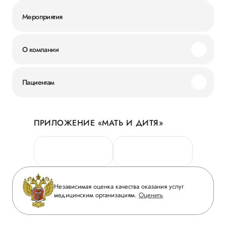
Мероприятия
О компании
Миссия и ценности
Пациентам
Наши преимущества
Акции
История
ПРИЛОЖЕНИЕ «МАТЬ И ДИТЯ»
Личный кабинет
Новости
Персональные данные
Руководство
Горячая линия качества
Сотрудничество
Вопрос-ответ
Инвесторам
Независимая оценка качества оказания услуг
Приложение пациента
медицинским организациям.
Оценить
Журнал «Мать и дитя»
Статьи
Вакансии