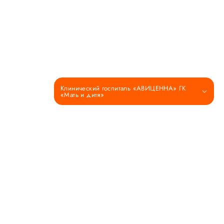
Клинический госпиталь «АВИЦЕННА» ГК
«Мать и дитя»