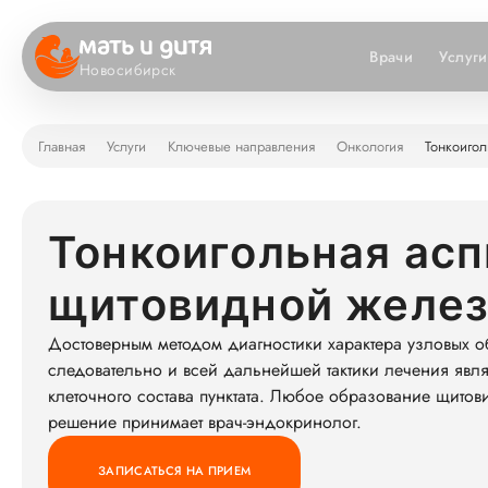
Врачи
Услуги
Новосибирск
Главная
Услуги
Ключевые направления
Онкология
Тонкоиго
Тонкоигольная ас
щитовидной желез
Достоверным методом диагностики характера узловых 
следовательно и всей дальнейшей тактики лечения явл
клеточного состава пунктата. Любое образование щито
решение принимает врач-эндокринолог.
ЗАПИСАТЬСЯ НА ПРИЕМ