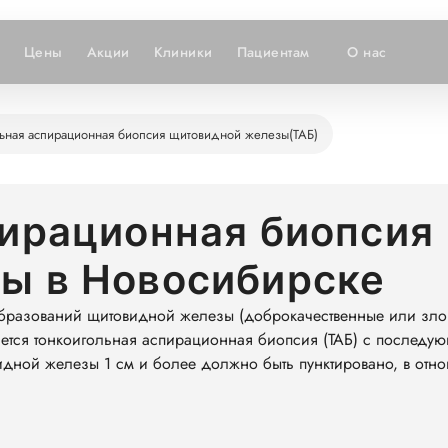
Цены
Акции
Клиники
Пациентам
О нас
льная аспирационная биопсия щитовидной железы(ТАБ)
пирационная биопсия
ы в Новосибирске
образований щитовидной железы (доброкачественные или злок
яется тонкоигольная аспирационная биопсия (ТАБ) с последу
видной железы 1 см и более должно быть пунктировано, в отн