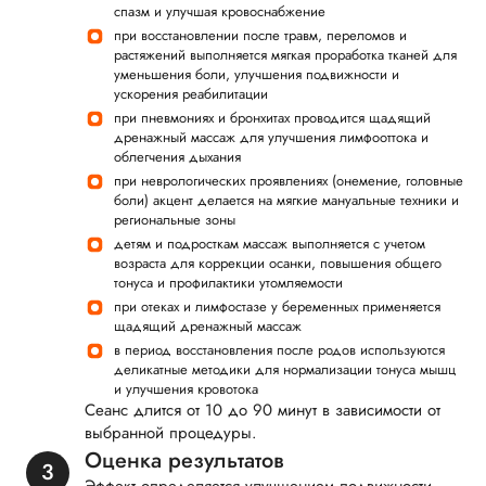
спазм и улучшая кровоснабжение
при восстановлении после травм, переломов и
растяжений выполняется мягкая проработка тканей для
уменьшения боли, улучшения подвижности и
ускорения реабилитации
при пневмониях и бронхитах проводится щадящий
дренажный массаж для улучшения лимфооттока и
облегчения дыхания
при неврологических проявлениях (онемение, головные
боли) акцент делается на мягкие мануальные техники и
региональные зоны
детям и подросткам массаж выполняется с учетом
возраста для коррекции осанки, повышения общего
тонуса и профилактики утомляемости
при отеках и лимфостазе у беременных применяется
щадящий дренажный массаж
в период восстановления после родов используются
деликатные методики для нормализации тонуса мышц
и улучшения кровотока
Сеанс длится от 10 до 90 минут в зависимости от
выбранной процедуры.
Оценка результатов
Эффект определяется улучшением подвижности,