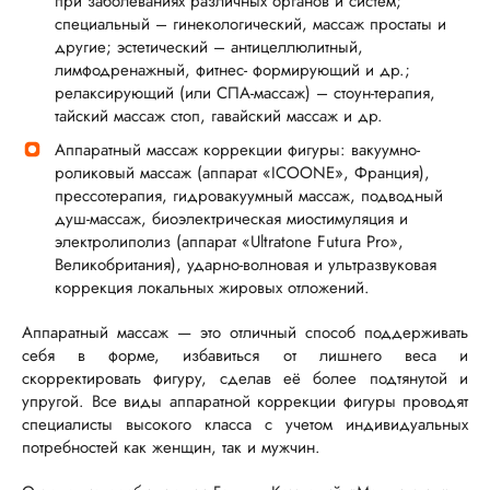
при заболеваниях различных органов и систем;
специальный – гинекологический, массаж простаты и
другие; эстетический – антицеллюлитный,
лимфодренажный, фитнес- формирующий и др.;
релаксирующий (или СПА-массаж) – стоун-терапия,
тайский массаж стоп, гавайский массаж и др.
Аппаратный массаж коррекции фигуры: вакуумно-
роликовый массаж (аппарат «ICOONE», Франция),
прессотерапия, гидровакуумный массаж, подводный
душ-массаж, биоэлектрическая миостимуляция и
электролиполиз (аппарат «Ultratone Futura Pro»,
Великобритания), ударно-волновая и ультразвуковая
коррекция локальных жировых отложений.
Аппаратный массаж — это отличный способ поддерживать
себя в форме, избавиться от лишнего веса и
скорректировать фигуру, сделав её более подтянутой и
упругой. Все виды аппаратной коррекции фигуры проводят
специалисты высокого класса с учетом индивидуальных
потребностей как женщин, так и мужчин.