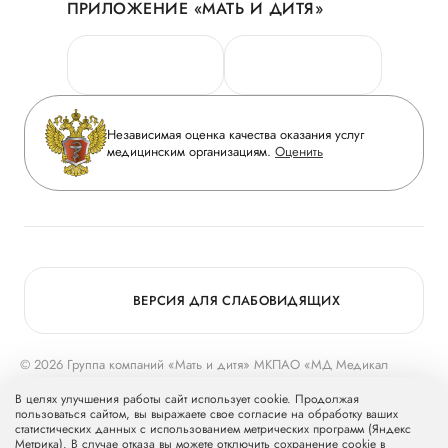
ПРИЛОЖЕНИЕ «МАТЬ И ДИТЯ»
Личный кабинет
Новости
Персональные данные
Руководство
Горячая линия качества
Сотрудничество
Вопрос-ответ
Инвесторам
Независимая оценка качества оказания услуг
Приложение пациента
медицинским организациям.
Оценить
Журнал «Мать и дитя»
Статьи
Вакансии
Заболевания
Медицинский туризм
Конкурс в ординатуру
Для прессы
ВЕРСИЯ ДЛЯ СЛАБОВИДЯЩИХ
© 2026 Группа компаний «Мать и дитя» МКПАО «МД Медикал
Груп»
mcclinics.ru
. Все права защищены. ООО «ХАВЕН» входит в
В целях улучшения работы сайт использует cookie. Продолжая
Группу компаний «Мать и дитя».
пользоваться сайтом, вы выражаете свое согласие на обработку ваших
статистических данных с использованием метрических программ (Яндекс
Метрика). В случае отказа вы можете отключить сохранение cookie в