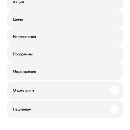
Акции
Цены
Направления
Программы
Мероприятия
О компании
Миссия и ценности
Пациентам
Наши преимущества
Акции
История