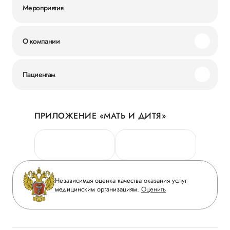
Мероприятия
О компании
Миссия и ценности
Пациентам
Наши преимущества
Акции
История
ПРИЛОЖЕНИЕ «МАТЬ И ДИТЯ»
Личный кабинет
Новости
Персональные данные
Руководство
Горячая линия качества
Сотрудничество
Вопрос-ответ
Инвесторам
Независимая оценка качества оказания услуг
Приложение пациента
медицинским организациям.
Оценить
Журнал «Мать и дитя»
Статьи
Вакансии
Заболевания
Медицинский туризм