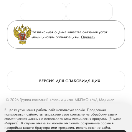
Персональные данные
Руководство
Горячая линия качества
Сотрудничество
Вопрос-ответ
Инвесторам
Независимая оценка качества оказания услуг
Приложение пациента
медицинским организациям.
Оценить
Журнал «Мать и дитя»
Статьи
Вакансии
Заболевания
Медицинский туризм
Конкурс в ординатуру
Для прессы
ВЕРСИЯ ДЛЯ СЛАБОВИДЯЩИХ
© 2026 Группа компаний «Мать и дитя» МКПАО «МД Медикал
Груп»
mcclinics.ru
. Все права защищены. ООО «ХАВЕН» входит в
В целях улучшения работы сайт использует cookie. Продолжая
Группу компаний «Мать и дитя».
пользоваться сайтом, вы выражаете свое согласие на обработку ваших
статистических данных с использованием метрических программ (Яндекс
Метрика). В случае отказа вы можете отключить сохранение cookie в
настройках вашего браузера или прекратить использование сайта.