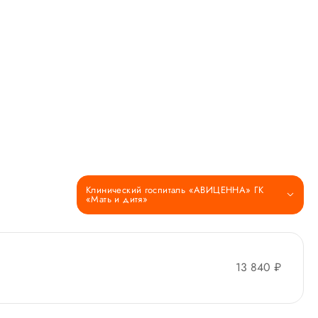
Клинический госпиталь «АВИЦЕННА» ГК
«Мать и дитя»
13 840 ₽