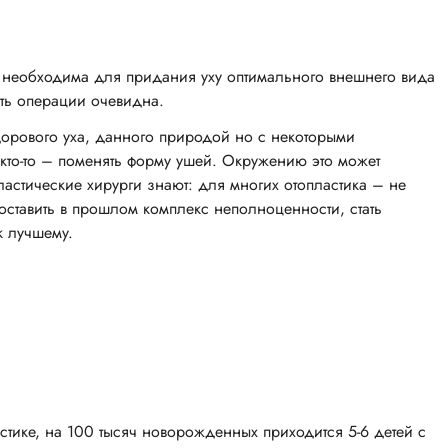
то необходима для придания уху оптимального внешнего вида
ть операции очевидна.
дорового уха, данного природой но с некоторыми
, кто-то – поменять форму ушей. Окружению это может
стические хирурги знают: для многих отопластика – не
 оставить в прошлом комплекс неполноценности, стать
к лучшему.
Я
истике, на 100 тысяч новорожденных приходится 5-6 детей с