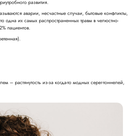
риутробного развития.
зываются аварии, несчастные случаи, бытовые конфликты,
то одна их самых распространенных травм в челюстно-
2% пациентов.
етенная).
ем – растянутость из-за когда-то модных серег-тоннелей,