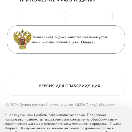
Личный кабинет
Новости
Персональные данные
Руководство
Горячая линия качества
Сотрудничество
Вопрос-ответ
Инвесторам
Независимая оценка качества оказания услуг
Приложение пациента
медицинским организациям.
Оценить
Журнал «Мать и дитя»
Статьи
Вакансии
Заболевания
Медицинский туризм
Конкурс в ординатуру
Для прессы
ВЕРСИЯ ДЛЯ СЛАБОВИДЯЩИХ
© 2026 Группа компаний «Мать и дитя» МКПАО «МД Медикал
Груп»
mcclinics.ru
. Все права защищены. ООО «ХАВЕН» входит в
В целях улучшения работы сайт использует cookie. Продолжая
Группу компаний «Мать и дитя».
пользоваться сайтом, вы выражаете свое согласие на обработку ваших
статистических данных с использованием метрических программ (Яндекс
Метрика). В случае отказа вы можете отключить сохранение cookie в