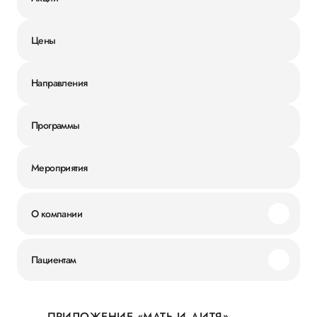
Цены
Направления
Программы
Мероприятия
О компании
Миссия и ценности
Пациентам
Наши преимущества
Акции
История
ПРИЛОЖЕНИЕ «МАТЬ И ДИТЯ»