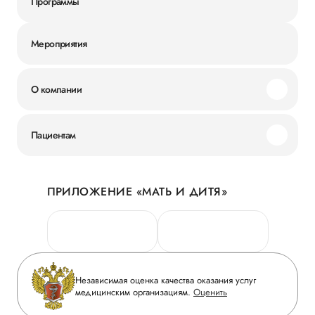
Программы
Мероприятия
О компании
Миссия и ценности
Пациентам
Наши преимущества
Акции
История
ПРИЛОЖЕНИЕ «МАТЬ И ДИТЯ»
Личный кабинет
Новости
Персональные данные
Руководство
Горячая линия качества
Сотрудничество
Вопрос-ответ
Инвесторам
Независимая оценка качества оказания услуг
Приложение пациента
медицинским организациям.
Оценить
Журнал «Мать и дитя»