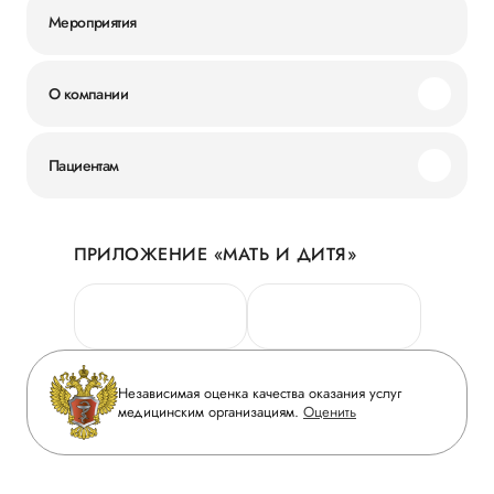
Мероприятия
О компании
Миссия и ценности
Пациентам
Наши преимущества
Акции
История
ПРИЛОЖЕНИЕ «МАТЬ И ДИТЯ»
Личный кабинет
Новости
Персональные данные
Руководство
Горячая линия качества
Сотрудничество
Вопрос-ответ
Инвесторам
Независимая оценка качества оказания услуг
Приложение пациента
медицинским организациям.
Оценить
Журнал «Мать и дитя»
Статьи
Вакансии
Заболевания
Медицинский туризм