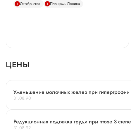
Октябрьская
Площадь Ленина
1
1
ЦЕНЫ
Уменьшение молочных желез при гипертрофии 1
31.08.90
Редукционная подтяжка груди при птозе 3 степ
31.08.92