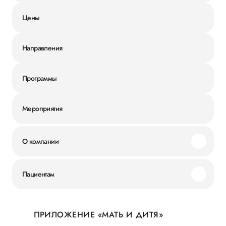
Цены
Направления
Программы
Мероприятия
О компании
Миссия и ценности
Пациентам
Наши преимущества
Акции
История
ПРИЛОЖЕНИЕ «МАТЬ И ДИТЯ»
Личный кабинет
Новости