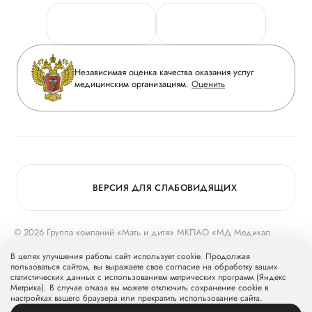
Персональные данные
Руководство
Горячая линия качества
Сотрудничество
Вопрос-ответ
Инвесторам
Независимая оценка качества оказания услуг
Приложение пациента
медицинским организациям.
Оценить
Журнал «Мать и дитя»
Статьи
Вакансии
Заболевания
Медицинский туризм
Конкурс в ординатуру
Для прессы
ВЕРСИЯ ДЛЯ СЛАБОВИДЯЩИХ
© 2026 Группа компаний «Мать и дитя» МКПАО «МД Медикал
Груп»
mcclinics.ru
. Все права защищены. ООО «ХАВЕН» входит в
В целях улучшения работы сайт использует cookie. Продолжая
Группу компаний «Мать и дитя».
пользоваться сайтом, вы выражаете свое согласие на обработку ваших
статистических данных с использованием метрических программ (Яндекс
Метрика). В случае отказа вы можете отключить сохранение cookie в
настройках вашего браузера или прекратить использование сайта.