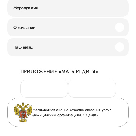
Мероприятия
О компании
Миссия и ценности
Пациентам
Наши преимущества
Акции
История
ПРИЛОЖЕНИЕ «МАТЬ И ДИТЯ»
Личный кабинет
Новости
Персональные данные
Руководство
Горячая линия качества
Сотрудничество
Вопрос-ответ
Инвесторам
Независимая оценка качества оказания услуг
Приложение пациента
медицинским организациям.
Оценить
Журнал «Мать и дитя»
Статьи
Вакансии
Заболевания