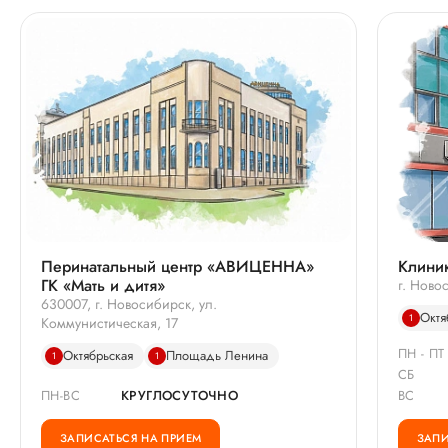
Перинатальный центр «АВИЦЕННА»
Клиник
ГК «Мать и дитя»
г. Ново
630007, г. Новосибирск, ул.
Октя
1
Коммунистическая, 17
ПН - ПТ
Октябрьская
Площадь Ленина
1
1
СБ
ПН-ВС
КРУГЛОСУТОЧНО
ВС
ЗАПИСАТЬСЯ НА ПРИЕМ
ЗАПИ