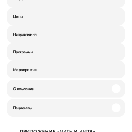
Цены
Направления
Программы
Мероприятия
О компании
Миссия и ценности
Пациентам
Наши преимущества
Акции
История
ПРИЛОЖЕНИЕ «МАТЬ И ДИТЯ»