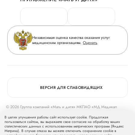
Личный кабинет
Новости
Персональные данные
Руководство
Горячая линия качества
Сотрудничество
Вопрос-ответ
Инвесторам
Независимая оценка качества оказания услуг
Приложение пациента
медицинским организациям.
Оценить
Журнал «Мать и дитя»
Статьи
Вакансии
Заболевания
Медицинский туризм
Конкурс в ординатуру
Для прессы
ВЕРСИЯ ДЛЯ СЛАБОВИДЯЩИХ
© 2026 Группа компаний «Мать и дитя» МКПАО «МД Медикал
Груп»
mcclinics.ru
. Все права защищены. ООО «ХАВЕН» входит в
В целях улучшения работы сайт использует cookie. Продолжая
Группу компаний «Мать и дитя».
пользоваться сайтом, вы выражаете свое согласие на обработку ваших
статистических данных с использованием метрических программ (Яндекс
Метрика). В случае отказа вы можете отключить сохранение cookie в