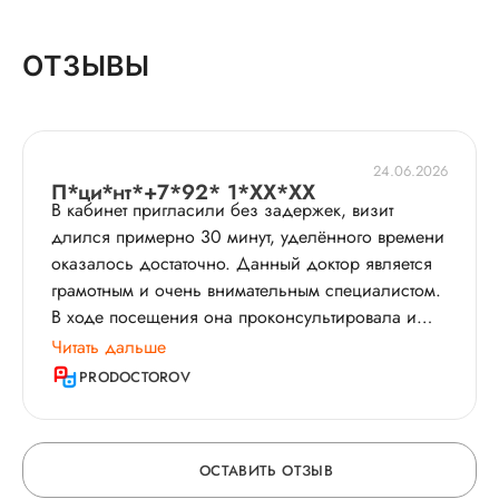
ОТЗЫВЫ
24.06.2026
П*ци*нт*+7*92* 1*XX*XX
В кабинет пригласили без задержек, визит
длился примерно 30 минут, уделённого времени
оказалось достаточно. Данный доктор является
грамотным и очень внимательным специалистом.
В ходе посещения она проконсультировала и
выполнила осмотр. При манипуляциях
Читать дальше
действовала аккуратно, дискомфорта не
PRODOCTOROV
возникало. Этот врач обладает тактичной и
вежливой манерой общения. По итогу доктор
предоставила необходимые в моём случае
ОСТАВИТЬ ОТЗЫВ
рекомендации. Ранее другой специалист