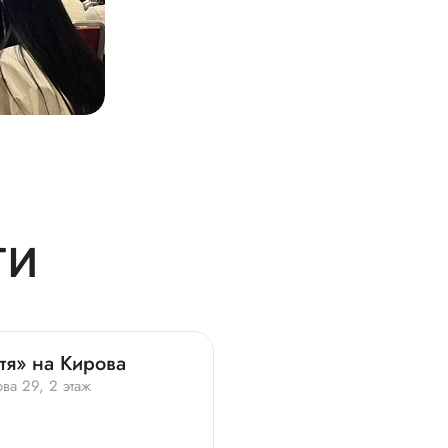
ТИ
тя» на Кирова
ва 29, 2 этаж