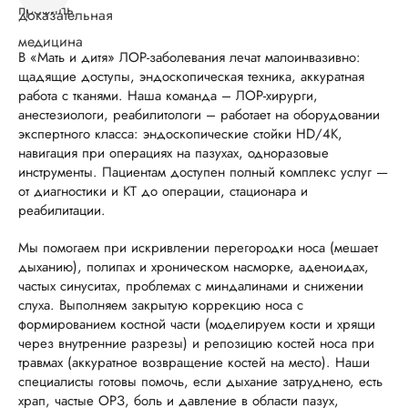
В «Мать и дитя» ЛОР-заболевания лечат малоинвазивно:
щадящие доступы, эндоскопическая техника, аккуратная
работа с тканями. Наша команда – ЛОР-хирурги,
анестезиологи, реабилитологи – работает на оборудовании
экспертного класса: эндоскопические стойки HD/4K,
навигация при операциях на пазухах, одноразовые
инструменты. Пациентам доступен полный комплекс услуг —
от диагностики и КТ до операции, стационара и
реабилитации.
Мы помогаем при искривлении перегородки носа (мешает
дыханию), полипах и хроническом насморке, аденоидах,
частых синуситах, проблемах с миндалинами и снижении
слуха. Выполняем закрытую коррекцию носа с
формированием костной части (моделируем кости и хрящи
через внутренние разрезы) и репозицию костей носа при
травмах (аккуратное возвращение костей на место). Наши
специалисты готовы помочь, если дыхание затруднено, есть
храп, частые ОРЗ, боль и давление в области пазух,