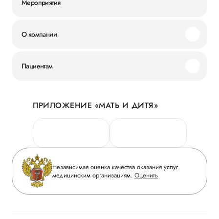
Мероприятия
О компании
Миссия и ценности
Пациентам
Наши преимущества
Акции
История
ПРИЛОЖЕНИЕ «МАТЬ И ДИТЯ»
Личный кабинет
Новости
Персональные данные
Руководство
Горячая линия качества
Сотрудничество
Вопрос-ответ
Инвесторам
Независимая оценка качества оказания услуг
Приложение пациента
медицинским организациям.
Оценить
Журнал «Мать и дитя»
Статьи
Вакансии
Заболевания
Медицинский туризм